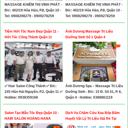
MASSAGE KHIẾM THỊ VINH PHÁT -
MASSAGE KHIẾM THỊ VINH PHÁT -
Đ/c: 402/19 Hòa Hảo, P.8, Quận 10 -
Đ/c: 402/19 Hòa Hảo, P.8, Quận 10 -
Tel: 0908298279 - 0909278259
Tel: 0908298279 - 0909278259
Tiệm Hớt Tóc Nam Đẹp Quận 11 -
Ánh Dương Massage Trị Liệu
Hớt Tóc Công Thành Quận 11
Dưỡng Sinh Số 1 Quận 4
✅ Hair Salon Công Thành ✅ Đ/c:
Ánh Dương Spa – Massage Trị Liệu
245 Hàn Hải Nguyên, P.2, Quận 11 ✅
Dưỡng Sinh - Đ/c: 15 Đ. Số 41, P. 6,
Hotline: 0938359168
Quận 4 - Hotline: 0388861119
Salon Tạo Mẫu Tóc Đẹp Quận 10 -
Dịch Vụ Châm Cứu Xoa Bóp Bấm
HAIR SALON HOÀNG HANA
Huyệt Vật Lý Trị Liệu Giá Rẻ Tại
Nhà