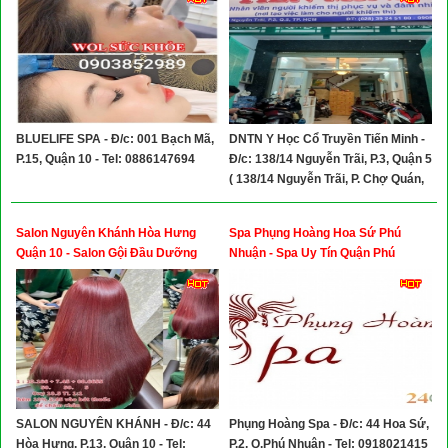
BLUELIFE SPA - Đ/c: 001 Bạch Mã,
DNTN Y Học Cổ Truyền Tiến Minh -
P.15, Quận 10 - Tel: 0886147694
Đ/c: 138/14 Nguyễn Trãi, P.3, Quận 5
( 138/14 Nguyễn Trãi, P. Chợ Quán,
Tphcm)-Tel: 02839245180
Salon Nguyên Khánh Hòa Hưng
Spa Phụng Hoàng Hoa Sứ Phú
Quận 10 - Salon Gội Đầu Dưỡng
Nhuận - Spa Uy Tín Quận Phú
Sinh Hòa Hưng Quận 10
Nhuận
SALON NGUYÊN KHÁNH - Đ/c: 44
Phụng Hoàng Spa - Đ/c: 44 Hoa Sứ,
Hòa Hưng, P.13, Quận 10 - Tel:
P.2, Q.Phú Nhuận - Tel: 0918021415