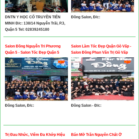
DNTN Y HỌC CỔ TRUYỀN TIẾN
Đồng Salon, Đ/c:
MINH Đ/c: 138/14 Nguyễn Trãi, P.3,
Quận 5 Tel: 02839245180
Salon Đồng Nguyễn Tri Phương
Salon Làm Tóc Đẹp Quận Gò Vấp -
Quận 5 - Salon Tóc Đẹp Quận 5
Salon Đồng Phan Văn Trị Gò Vấp
Đồng Salon, Đ/c:
Đồng Salon - Đ/c:
Trị Đau Nhức, Viêm Đa Khớp Hiệu
Bán Mỡ Trăn Nguyên Chất Ở