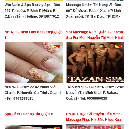
Vân Nails & Spa Beauty Spa - Đ/c:
Massage Khiếm Thị Hùng Vĩ - Đ/c:
597 Tên Lửa, P. Bình Trị Đông B,
607 Đỗ Mười, P. Linh Xuân (P. Linh
Q.Bình Tân - Hotline: 0948877012
Xuân mới), TP. Thủ Đức, TPHCM -
Tel: 0933846149
Nhi Nail - Tiệm Làm Nails Đẹp Quận
Spa Massage Nam Quận 1 - Tarzan
1
Spa For Men Nguyễn Thị Minh Khai
Quận 1
NHI NAIL - Đ/c: 223/2 Phạm Viết
TARZAN SPA FOR MEN - Đ/c: 12/4B
Chánh, P. Nguyễn Cư Trinh, Quận 1
Nguyễn Thị Minh Khai, P. Đakao,
- Tel: 0909288315
Quận 1 - Tel: 0938886639
Spa Tiêm Filler Uy Tín Quận 10
DNTN Y Học Cổ Truyền Tiến Minh -
Massage Phục Hồi Sức Khỏe Xoa
bóp