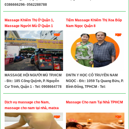
0386666296- 0562288788
Massage Khiếm Thị Ở Quận 1,
Tiệm Massage Khiếm Thị Xoa Bóp
Massage Người Mù Ở Quận 1
Nam Ngọc Quận 8
MASSAGE HỘI NGƯỜI MÙ TP.HCM
DNTN Y HỌC CỔ TRUYỀN NAM
- Đ/c: 185 Cống Quỳnh, P. Nguyễn
NGỌC - Đ/c: 1059 Tạ Quang Bửu, P.
Cư Trinh, Quận 1 - Tel: 0908664778
Bình Đông, TPHCM - Tel:
0902533849
Dịch vụ massage cho Nam,
Massage Cho nam Tại Nhà TPHCM
massage cho nam tại nhà, matxa
cho nam tại nhà