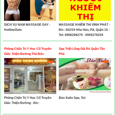
Trai Đi Khách, Boy Đi Nhanh
DỊCH VỤ NAM MASSAGE GAY -
MASSAGE KHIẾM THỊ VINH PHÁT -
Hotline/Zalo:
Đ/c: 402/19 Hòa Hảo, P.8, Quận 10 -
Tel: 0908298279 - 0909278259
Phòng Chẩn Trị Y Học Cổ Truyền
Spa Triệt Lông Giá Rẻ Quận Tân
Giác Thiện Đường Thủ Đức
Phú
Phòng Chẩn Trị Y Học Cổ Truyền
Bảo Xuân Spa, Tel:
Giác Thiện Đường - Đ/c: