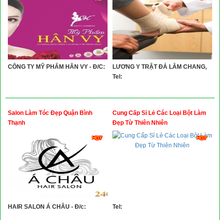
CÔNG TY MỸ PHẨM HÂN VY - Đ/C:
LƯƠNG Y TRẬT ĐẢ LÂM CHANG,
Tel:
Salon Làm Tóc Đẹp Quận Bình
Cung Cấp Sỉ Lẻ Các Loại Bột Làm
Thạnh
Đẹp Từ Thiên Nhiên
HAIR SALON Á CHÂU - Đ/c:
Tel: