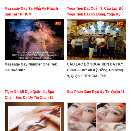
Massage Gay Tại Nhà Và Khách
Yoga Tiến Đạt Quận 3, Câu Lạc Bộ
Sạn Tại TP. HCM
Yoga Tiến Đạt Kỳ Đồng, Yoga Kỳ
Đồng Quận 3
Massage Gay Number One, Tel:
CÂU LẠC BỘ YOGA TIẾN ĐẠT KỲ
0919427887
ĐỒNG - Đ/c: 40 Kỳ Đồng, Phường
9, Quận 3, TP.HCM - Tel:
0939232526
Tiệm Nối Mi Đẹp Quận 11, Spa
Spa Phun Xăm Đẹp Uy Tín Quận 11
Chăm Sóc Da Uy Tín Quận 11