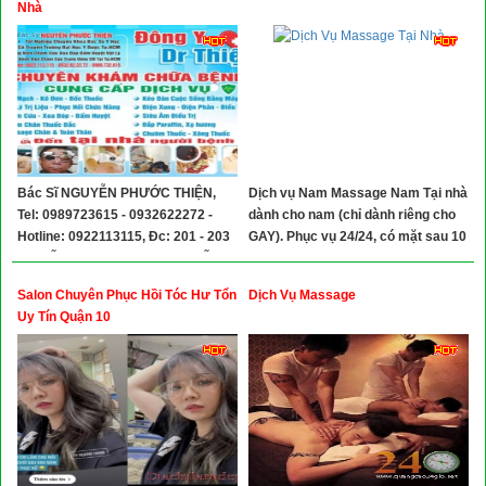
Nhà
Bác Sĩ NGUYỄN PHƯỚC THIỆN,
Dịch vụ Nam Massage Nam Tại nhà
Tel: 0989723615 - 0932622272 -
dành cho nam (chỉ dành riêng cho
Hotline: 0922113115, Ðc: 201 - 203
GAY). Phục vụ 24/24, có mặt sau 10
Nguyễn Thị Minh Khai, P. Nguyễn
đến 30p khi gọi 0919427887 - Zalo
Cư Trinh, Quận 1, TPHCM.
0899898606
Salon Chuyên Phục Hồi Tóc Hư Tổn
Dịch Vụ Massage
Uy Tín Quận 10