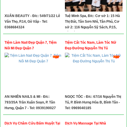
XUÂN BEAUTY - Đ/c: 549/71/22 Lê
Tuệ Minh Spa, Đ/c: Cơ sở 1: 15 Hà
Văn Thọ, P.14, Gò Vấp - Tel:
Thị Đát, Tân Sơn Nhì, Tân Phú, Cơ
0368684324
sở 2: 116 Nguyễn Sỹ Sách, P.15,
Tân Bình - Tel: 02866847171 -
02866846161
Tiệm Làm Nail Đẹp Quận 7, Tiệm
Tiệm Cắt Tóc Nam, Làm Tóc Nữ
Nối Mi Đẹp Quận 7
Đẹp Đường Nguyễn Thị Tú
AN NHIÊN NAILS & MI - Đ/c:
NGỌC TÓC - Đ/c: 67/16 Nguyễn Thị
793/35A Trần Xuân Soạn, P. Tân
Tú, P. Bình Hưng Hòa B, Bình Tân -
Hưng, Quận 7 - Tel: 0939190027
Tel: 0969040185
Dịch Vụ Châm Cứu Bấm Huyệt Tại
Dịch Vụ Massage Tại Nhà