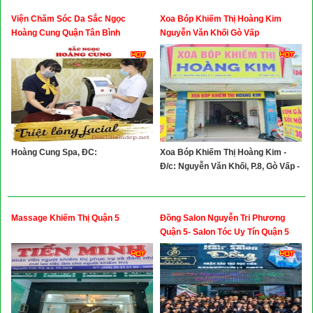
Viện Chăm Sóc Da Sắc Ngọc
Xoa Bóp Khiếm Thị Hoàng Kim
Hoàng Cung Quận Tân Bình
Nguyễn Văn Khối Gò Vấp
Hoàng Cung Spa, ĐC:
Xoa Bóp Khiếm Thị Hoàng Kim -
Đ/c: Nguyễn Văn Khối, P.8, Gò Vấp -
Massage Khiếm Thị Quận 5
Đồng Salon Nguyễn Tri Phương
Quận 5- Salon Tóc Uy Tín Quận 5