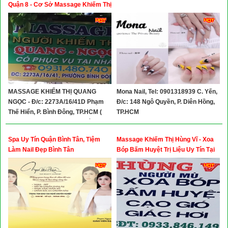
Xây Dựng
Quận 8 - Cơ Sở Massage Khiếm Thị
Ở Quận 8
Tổng Hợp
MASSAGE KHIẾM THỊ QUANG
Mona Nail, Tel: 0901318939 C. Yến,
NGỌC - Đ/c: 2273A/16/41D Phạm
Đ/c: 148 Ngô Quyền, P. Diên Hồng,
Thế Hiển, P. Bình Đông, TP.HCM (
TP.HCM
2273A/16/41D Phạm Thế Hiển, P. 6,
Quận 8 CŨ) - Hotline: 0931480740
Spa Uy Tín Quận Bình Tân, Tiệm
Massage Khiếm Thị Hùng Vĩ - Xoa
Làm Nail Đẹp Bình Tân
Bóp Bấm Huyệt Trị Liệu Uy Tín Tại
Thủ Đức