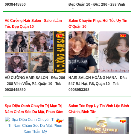
0938445850
Đẹp Quận 10 - Đ/c: 286 - 288 Vĩnh
Viễn, P.4, Quận 10 - Tel: 0938445850
Vũ Cường Hair Salon - Salon Làm
Salon Chuyên Phục Hồi Tóc Uy Tín
Tóc Đẹp Quận 10
Ở Quận 10
VŨ CƯỜNG HAIR SALON - Đ/c: 286
HAIR SALON HOÀNG HANA - Đ/c:
- 288 Vĩnh Viễn, P.4, Quận 10 - Tel:
547 Bà Hạt, P.8, Quận 10 - Tel:
0938445850
0908953398
Spa Diệu Oanh Chuyên Trị Mụn Trị
Salon Tóc Đẹp Uy Tín Vĩnh Lộc Bình
Nám Chăm Sóc Da Mặt, Phun Xăm
Chánh, Bình Tân
Thẩm Mỹ