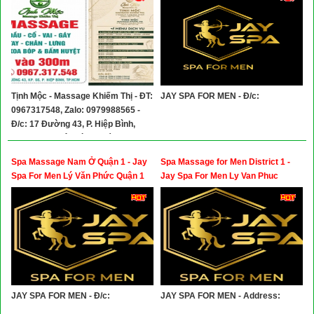
Tịnh Mộc - Massage Khiếm Thị - ĐT:
JAY SPA FOR MEN - Đ/c:
0967317548, Zalo: 0979988565 -
Đ/c: 17 Đường 43, P. Hiệp Bình,
TP.HCM (P. Hiệp Bình Chánh, TP.
Thủ Đức cũ)
Spa Massage Nam Ở Quận 1 - Jay
Spa Massage for Men District 1 -
Spa For Men Lý Văn Phức Quận 1
Jay Spa For Men Ly Van Phuc
District 1
JAY SPA FOR MEN - Đ/c:
JAY SPA FOR MEN - Address: