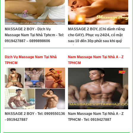
MASSAGE 2 BOY - Dịch Vụ
MASSAGE 2 BOY, (Chỉ dành riêng
Massage Nam Tại Nhà Tphcm - Tel:
cho GAY). Phục vụ 24/24, có mặt
0919427887 – 0899898606
sau 10 đến 30p phút sau khi quý
khách gọi 0919427887 – Zalo
0899.898.606
Dịch Vụ Massage Nam Tại Nhà
Nam Massage Nam Tại Nhà A - Z
TPHCM
TPHCM
MASSAGE 2 BOY - Tel: 0909550136
Nam Massage Nam Tại Nhà A - Z
- 0919427887
TPHCM - Tel: 0919427887