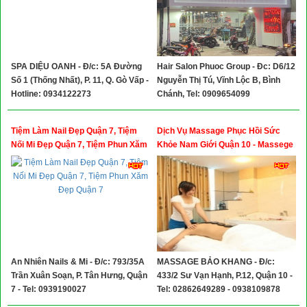
SPA DIỆU OANH - Đ/c: 5A Đường
Hair Salon Phuoc Group - Đc: D6/12
Số 1 (Thống Nhất), P. 11, Q. Gò Vấp -
Nguyễn Thị Tú, Vĩnh Lộc B, Bình
Hotline: 0934122273
Chánh, Tel: 0909654099
Tiệm Làm Nail Đẹp Quận 7, Tiệm
Dịch Vụ Massage Phục Hồi Sức
Nối Mi Đẹp Quận 7, Tiệm Phun Xăm
Khỏe Nam Giới Quận 10 - Massege
Đẹp Quận 7
Bảo Khang Sư Vạn Hạnh Quận 10
An Nhiên Nails & Mi - Đ/c: 793/35A
MASSAGE BẢO KHANG - Đ/c:
Trần Xuân Soạn, P. Tân Hưng, Quận
433/2 Sư Vạn Hạnh, P.12, Quận 10 -
7 - Tel: 0939190027
Tel: 02862649289 - 0938109878