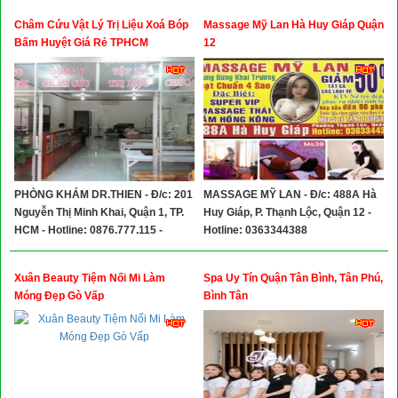
Châm Cứu Vật Lý Trị Liệu Xoá Bóp
Massage Mỹ Lan Hà Huy Giáp Quận
Bấm Huyệt Giá Rẻ TPHCM
12
PHÒNG KHÁM DR.THIEN - Đ/c: 201
MASSAGE MỸ LAN - Đ/c: 488A Hà
Nguyễn Thị Minh Khai, Quận 1, TP.
Huy Giáp, P. Thạnh Lộc, Quận 12 -
HCM - Hotline: 0876.777.115 -
Hotline: 0363344388
0922.113.115 - 0989.723.615 -
0932.62.22.72
Xuân Beauty Tiệm Nối Mi Làm
Spa Uy Tín Quận Tân Bình, Tân Phú,
Móng Đẹp Gò Vấp
Bình Tân