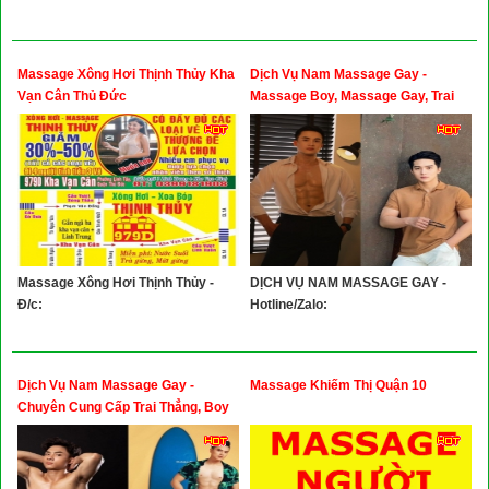
Massage Xông Hơi Thịnh Thủy Kha
Dịch Vụ Nam Massage Gay -
Vạn Cân Thủ Đức
Massage Boy, Massage Gay, Trai
Bao, Trai Gọi, Trai Ngành, Call Boy
Massage Xông Hơi Thịnh Thủy -
DỊCH VỤ NAM MASSAGE GAY -
Đ/c:
Hotline/Zalo:
Dịch Vụ Nam Massage Gay -
Massage Khiếm Thị Quận 10
Chuyên Cung Cấp Trai Thẳng, Boy
Gym, Hotboy Vip, Model Phục Vụ
Tại Nhà Hoặc Khách Sạn, Trai Gọi,
Trai Gọi Sài Gòn, Trai Bao Sài Gòn,