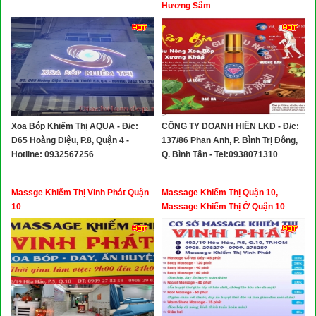
Hương Sâm
Xoa Bóp Khiếm Thị AQUA - Đ/c:
CÔNG TY DOANH HIÊN LKD - Đ/c:
D65 Hoàng Diệu, P.8, Quận 4 -
137/86 Phan Anh, P. Bình Trị Đông,
Hotline: 0932567256
Q. Bình Tân - Tel:0938071310
Massge Khiếm Thị Vinh Phát Quận
Massage Khiếm Thị Quận 10,
10
Massage Khiếm Thị Ở Quận 10