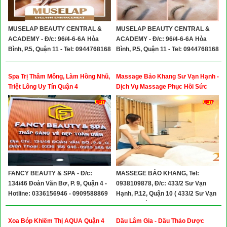
MUSELAP BEAUTY CENTRAL &
MUSELAP BEAUTY CENTRAL &
ACADEMY - Đ/c: 96/4-6-6A Hòa
ACADEMY - Đ/c: 96/4-6-6A Hòa
Bình, P.5, Quận 11 - Tel: 0944768168
Bình, P.5, Quận 11 - Tel: 0944768168
- 0903871104
- 0903871104
Spa Trị Thâm Mông, Làm Hồng Nhũ,
Massage Bảo Khang Sư Vạn Hạnh -
Triệt Lông Uy Tín Quận 4
Dịch Vụ Massage Phục Hồi Sức
Khỏe Nam Giới Quận 10
FANCY BEAUTY & SPA - Đ/c:
MASSEGE BẢO KHANG, Tel:
134/46 Đoàn Văn Bơ, P. 9, Quận 4 -
0938109878, Đ/c: 433/2 Sư Vạn
Hotline: 0336156946 - 0909588869
Hạnh, P.12, Quận 10 ( 433/2 Sư Vạn
Hạnh, P. Hòa Hưng, TP.HCM)
Xoa Bóp Khiếm Thị AQUA Quận 4
Dầu Lâm Gia - Dầu Thảo Dược