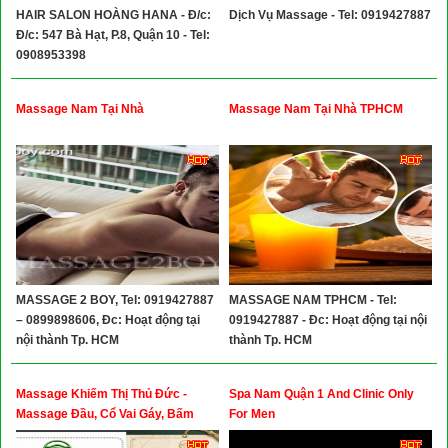
HAIR SALON HOÀNG HANA - Đ/c:
Dịch Vụ Massage - Tel: 0919427887
Đ/c: 547 Bà Hạt, P.8, Quận 10 - Tel:
0908953398
Massage Nam Tại Nhà
Massage Nam Tại Nhà TPHCM
MASSAGE 2 BOY, Tel: 0919427887
MASSAGE NAM TPHCM - Tel:
– 0899898606, Đc: Hoạt động tại
0919427887 - Đc: Hoạt động tại nội
nội thành Tp. HCM
thành Tp. HCM
Massage Khiếm Thị Thủ Đức -
Spa Nam Quận 1 And Clinic Only
Massage Đầu, Cổ Vai Gáy, Bấm
For Men
Huyệt Thư Giãn