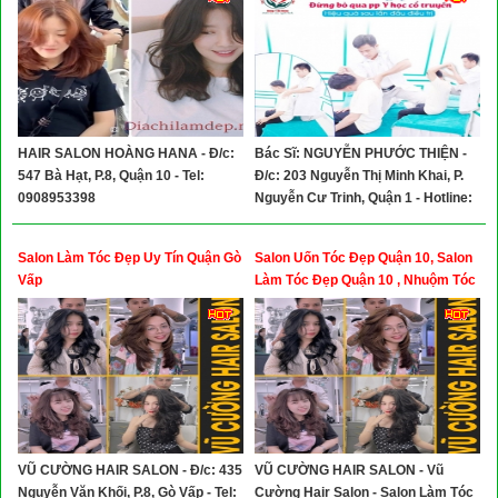
HAIR SALON HOÀNG HANA - Đ/c:
Bác Sĩ: NGUYỄN PHƯỚC THIỆN -
547 Bà Hạt, P.8, Quận 10 - Tel:
Đ/c: 203 Nguyễn Thị Minh Khai, P.
0908953398
Nguyễn Cư Trinh, Quận 1 - Hotline:
0922.113.115 - 0876.777.115
Salon Làm Tóc Đẹp Uy Tín Quận Gò
Salon Uốn Tóc Đẹp Quận 10, Salon
Vấp
Làm Tóc Đẹp Quận 10 , Nhuộm Tóc
Đẹp Quận 10
VŨ CƯỜNG HAIR SALON - Đ/c: 435
VŨ CƯỜNG HAIR SALON - Vũ
Nguyễn Văn Khối, P.8, Gò Vấp - Tel:
Cường Hair Salon - Salon Làm Tóc