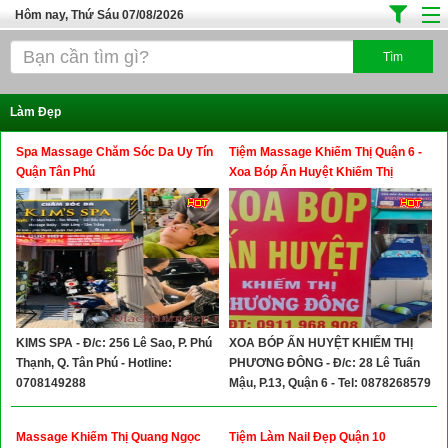
Hôm nay, Thứ Sáu 07/08/2026
Trang chủ
Địa Điểm Kinh Doanh
Làm Đẹp
Tuyển Sinh Đào Tạo
Spa Massage Chăm Sóc Da Uy Tín
Tiệm Massage Khiếm Thị Quận 6 -
Ô Tô Xe Máy
Quận Tân Phú
Xoa Bóp Ấn Huyệt Khiếm Thị
Phương Đông
Đồ Dùng Nội Ngoại Thất
Điện Tử Điện Máy
Làm Đẹp
Thời Trang
KIMS SPA - Đ/c: 256 Lê Sao, P. Phú
XOA BÓP ẤN HUYỆT KHIẾM THỊ
Việc Làm
Thạnh, Q. Tân Phú - Hotline:
PHƯƠNG ĐÔNG - Đ/c: 28 Lê Tuấn
Dịch Vụ
0708149288
Mậu, P.13, Quận 6 - Tel: 0878268579
Hàng Tiêu Dùng
Massage Khiếm Thị Quang Ngọc
Tiệm Làm Nail Đẹp Quận 10