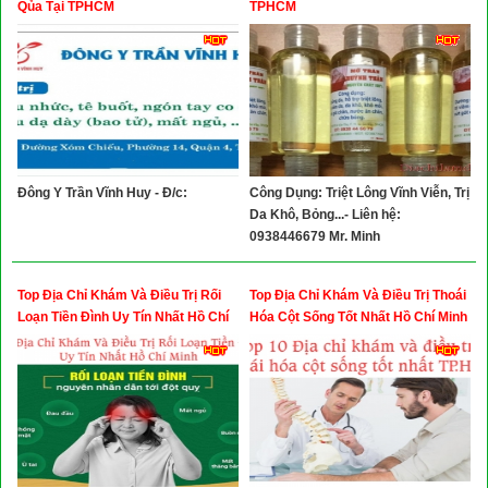
Qủa Tại TPHCM
TPHCM
Đông Y Trần Vĩnh Huy - Đ/c:
Công Dụng: Triệt Lông Vĩnh Viễn, Trị
Da Khô, Bỏng...- Liên hệ:
0938446679 Mr. Minh
Top Địa Chỉ Khám Và Điều Trị Rối
Top Địa Chỉ Khám Và Điều Trị Thoái
Loạn Tiền Đình Uy Tín Nhất Hồ Chí
Hóa Cột Sống Tốt Nhất Hồ Chí Minh
Minh