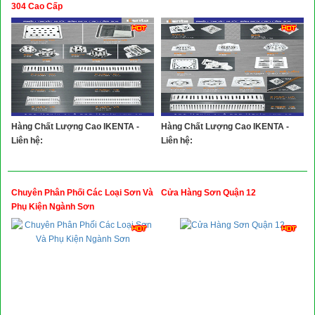
Xây Dựng
304 Cao Cấp
Tổng Hợp
Hàng Chất Lượng Cao IKENTA -
Hàng Chất Lượng Cao IKENTA -
Liên hệ:
Liên hệ:
Chuyên Phân Phối Các Loại Sơn Và
Cửa Hàng Sơn Quận 12
Phụ Kiện Ngành Sơn