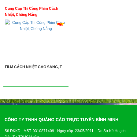
Cung Cấp Thi Công Phim Cách
Nhiệt, Chống Nắng
FILM CÁCH NHIỆT CAO SANG, T
CÔNG TY TNHH QUẢNG CÁO TRỰC TUYẾN BÌNH MINH
Số ĐKKD - MST: 0310871409 - Ngày cấp: 23/05/2011 – Do Sở Kế Hoạch