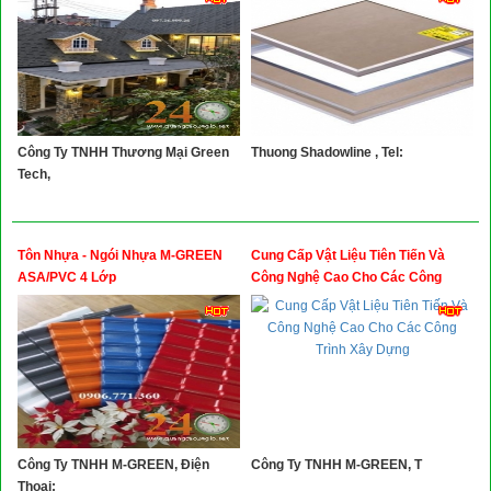
Công Ty TNHH Thương Mại Green
Thuong Shadowline , Tel:
Tech,
Tôn Nhựa - Ngói Nhựa M-GREEN
Cung Cấp Vật Liệu Tiên Tiến Và
ASA/PVC 4 Lớp
Công Nghệ Cao Cho Các Công
Trình Xây Dựng
Công Ty TNHH M-GREEN, Điện
Công Ty TNHH M-GREEN, T
Thoại: