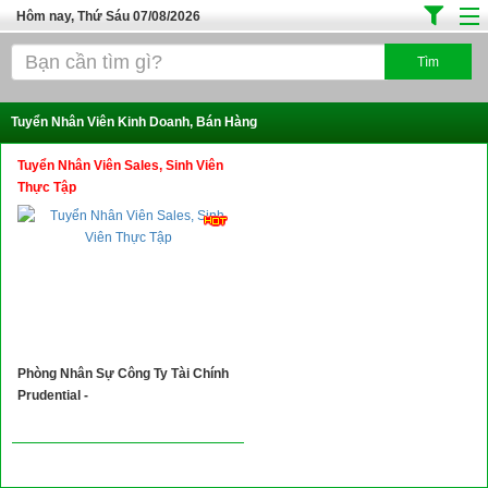
Hôm nay, Thứ Sáu 07/08/2026
Trang chủ
Địa Điểm Kinh Doanh
Tuyển Nhân Viên Kinh Doanh, Bán Hàng
Tuyển Sinh Đào Tạo
Tuyển Nhân Viên Sales, Sinh Viên
Ô Tô Xe Máy
Thực Tập
Đồ Dùng Nội Ngoại Thất
Điện Tử Điện Máy
Làm Đẹp
Thời Trang
Phòng Nhân Sự Công Ty Tài Chính
Việc Làm
Prudential -
Dịch Vụ
Hàng Tiêu Dùng