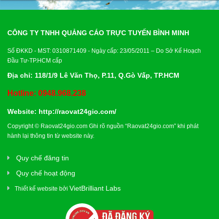
Xây Dựng
Tổng Hợp
CÔNG TY TNHH QUẢNG CÁO TRỰC TUYẾN BÌNH MINH
Số ĐKKD - MST: 0310871409 - Ngày cấp: 23/05/2011 – Do Sở Kế Hoạch
Đầu Tư-TP.HCM cấp
Địa chỉ: 118/1/9 Lê Văn Thọ, P.11, Q.Gò Vấp, TP.HCM
Hotline: 0948.968.238
Website:
http://raovat24gio.com/
Copyright © Raovat24gio.com Ghi rõ nguồn “Raovat24gio.com” khi phát
hành lại thông tin từ website này.
Quy chế đăng tin
Quy chế hoạt động
VietBrilliant Labs
Thiết kế website bởi