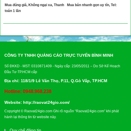
Mua đúng giá, Không ngại xa, Thanh
Mua bán nhanh gọn uy tín, Tel:
toán 1 lần
CÔNG TY TNHH QUẢNG CÁO TRỰC TUYẾN BÌNH MINH
Số ĐKKD - MST: 0310871409 - Ngày cấp: 23/05/2011 – Do Sở Kế Hoạch
Đầu Tư-TP.HCM cấp
Địa chỉ: 118/1/9 Lê Văn Thọ, P.11, Q.Gò Vấp, TP.HCM
Hotline: 0948.968.238
Website:
http://raovat24gio.com/
Copyright © Raovat24gio.com Ghi rõ nguồn “Raovat24gio.com” khi phát
hành lại thông tin từ website này.
Quy chế đăng tin