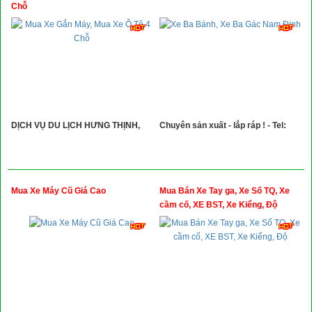
Xây Dựng
Chỗ
Tổng Hợp
DỊCH VỤ DU LỊCH HƯNG THỊNH,
Chuyên sản xuất - lắp ráp ! - Tel:
Mua Xe Máy Cũ Giá Cao
Mua Bán Xe Tay ga, Xe Số TQ, Xe
cầm cố, XE BST, Xe Kiểng, Độ