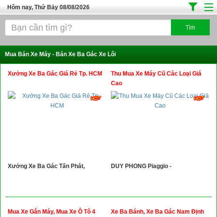
Hôm nay, Thứ Bảy 08/08/2026
Trang chủ
Địa Điểm Kinh Doanh
Mua Bán Xe Máy - Bán Xe Ba Gác Xe Lôi
Tuyển Sinh Đào Tạo
Xưởng Xe Ba Gác Giá Rẻ Tp. HCM
Thu Mua Xe Máy Cũ Các Loại Giá
Ô Tô Xe Máy
Cao
Đồ Dùng Nội Ngoại Thất
Điện Tử Điện Máy
Làm Đẹp
Thời Trang
Xưởng Xe Ba Gác Tấn Phát,
DUY PHONG Piaggio -
Việc Làm
Dịch Vụ
Hàng Tiêu Dùng
Mua Xe Gắn Máy, Mua Xe Ô Tô 4
Xe Ba Bánh, Xe Ba Gác Nam Định