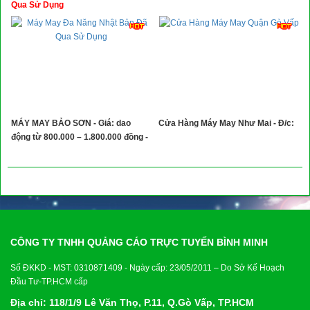
Qua Sử Dụng
MÁY MAY BẢO SƠN - Giá: dao
Cửa Hàng Máy May Như Mai - Đ/c:
động từ 800.000 – 1.800.000 đồng -
CÔNG TY TNHH QUẢNG CÁO TRỰC TUYẾN BÌNH MINH
Số ĐKKD - MST: 0310871409 - Ngày cấp: 23/05/2011 – Do Sở Kế Hoạch
Đầu Tư-TP.HCM cấp
Địa chỉ: 118/1/9 Lê Văn Thọ, P.11, Q.Gò Vấp, TP.HCM