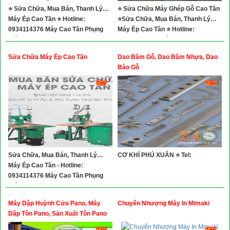
⭐ Sửa Chữa, Mua Bán, Thanh Lý…
⭐ Sửa Chữa Máy Ghép Gỗ Cao Tần
Máy Ép Cao Tần ⭐ Hotline:
⭐Sửa Chữa, Mua Bán, Thanh Lý…
0934114376 Máy Cao Tần Phụng
Máy Ép Cao Tần ⭐ Hotline:
Hiệp
0934114376 ⭐ Máy Cao Tần Phụng
Hiệp
Sửa Chữa Máy Ép Cao Tần
Dao Băm Gỗ, Dao Băm Nhựa, Dao
Bào Gỗ
Sửa Chữa, Mua Bán, Thanh Lý…
CƠ KHÍ PHÚ XUÂN ⭐ Tel:
Máy Ép Cao Tần - Hotline:
0934114376 Máy Cao Tần Phụng
Hiệp
Máy Dập Huỳnh Cửa Pano, Máy
Chuyển Nhượng Máy In Mimaki
Dập Tôn Pano, Sản Xuất Tôn Pano