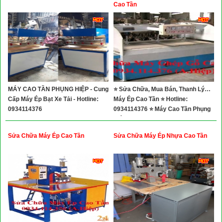
Xây Dựng
Cao Tần
Tổng Hợp
MÁY CAO TẦN PHỤNG HIỆP - Cung
⭐ Sửa Chữa, Mua Bán, Thanh Lý…
Cấp Máy Ép Bạt Xe Tải - Hotline:
Máy Ép Cao Tần ⭐ Hotline:
0934114376
0934114376 ⭐ Máy Cao Tần Phụng
Hiệp
Sửa Chữa Máy Ép Cao Tần
Sửa Chữa Máy Ép Nhựa Cao Tần