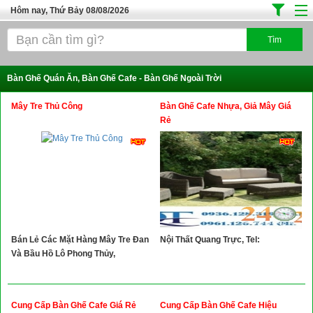
Hôm nay, Thứ Bảy 08/08/2026
Trang chủ
Địa Điểm Kinh Doanh
Bàn Ghế Quán Ăn, Bàn Ghế Cafe - Bàn Ghế Ngoài Trời
Tuyển Sinh Đào Tạo
Mây Tre Thủ Công
Bàn Ghế Cafe Nhựa, Giả Mây Giá
Ô Tô Xe Máy
Rẻ
Đồ Dùng Nội Ngoại Thất
Điện Tử Điện Máy
Làm Đẹp
Thời Trang
Bán Lẻ Các Mặt Hàng Mây Tre Đan
Nội Thất Quang Trực, Tel:
Việc Làm
Và Bầu Hồ Lô Phong Thủy,
Dịch Vụ
Hàng Tiêu Dùng
Cung Cấp Bàn Ghế Cafe Giá Rẻ
Cung Cấp Bàn Ghế Cafe Hiệu