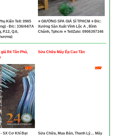
ụ Kiện Tell: 0965
⭐ GIƯỜNG SPA GIÁ SỈ TPHCM ⭐ Đ/c:
g) - Đ/c: 336/44/7A
Xưởng Sàn Xuất Vĩnh Lộc A , Bình
 P.12, Q.6,
Chánh, Tphcm ⭐ Tel/Zalo: 0906397346
hương)
giá Rẻ Tân Phú,
Sửa Chữa Máy Ép Cao Tần
h
- SX Cơ Khí Đạt
Sửa Chữa, Mua Bán, Thanh Lý… Máy