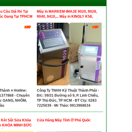
u Cầu Giá Rẻ Tại
Máy in MARKEM-IMAJE 9020, 9028,
c Gang Tại TPHCM
9040, 9410,... Máy in KINGLY K58,
K68…
hành ⭐ Hotline:
Công Ty TNHH Kỹ Thuật Thành Phát -
1377868 - Chuyên
Đ/c: 59/31 Đường số 9, P. Linh Chiểu,
g: GANG, NHÔM,
TP Thủ Đức, TP HCM - ĐT Cty: 0283
ầu
7225039 - Mr Thảo: 0913968634
 Két Sắt Sửa Khóa
Cửa Hàng Máy Tính Ở Phú Quốc
ỬA KHÓA MINH ĐỨC
uận