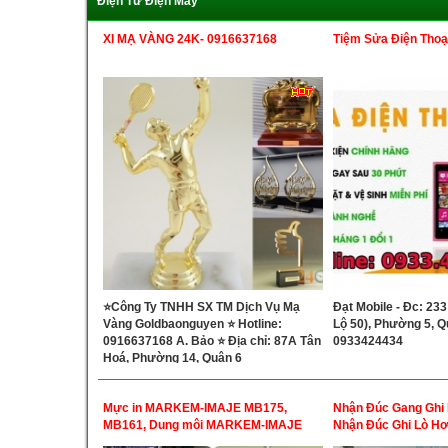
Điện Tử Điện Máy
XI MẠ VÀNG 24K- 0916637168
Tiệm Sửa Điện Thoại
⭐Công Ty TNHH SX TM Dịch Vụ Mạ
Đạt Mobile - Đc: 233
Vàng Goldbaonguyen ⭐ Hotline:
Lộ 50), Phường 5, Qu
0916637168 A. Bảo ⭐ Địa chỉ: 87A Tân
0933424434
Hoá, Phường 14, Quận 6
Mực in MARKEM-IMAJE MB175,
Nhận Đúc Gang Ghi 
MB161, Dung môi MARKEM-IMAJE
Nhận Đúc Ghi Lò H
A188...