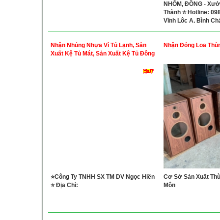
NHÔM, ĐỒNG - Xưở
Thành ⭐ Hotline: 09
Vĩnh Lộc A, Bình Chá
Minh
Nhận Nhúng Nhựa Vỉ Tủ Lạnh, Sản
Nhận Đóng Loa Thù
Xuất Kệ Tủ Mát, Sản Xuất Kệ Tủ Đông
⭐Công Ty TNHH SX TM DV Ngọc Hiền
Cơ Sở Sản Xuất Thù
⭐ Địa Chỉ:
Môn