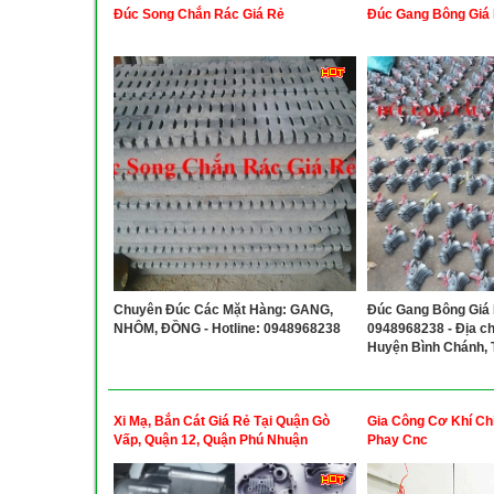
Đúc Song Chắn Rác Giá Rẻ
Đúc Gang Bông Giá
Chuyên Đúc Các Mặt Hàng: GANG,
Đúc Gang Bông Giá R
NHÔM, ĐỒNG - Hotline: 0948968238
0948968238 - Địa chỉ
Huyện Bình Chánh,
Xi Mạ, Bắn Cát Giá Rẻ Tại Quận Gò
Gia Công Cơ Khí Chi
Vấp, Quận 12, Quận Phú Nhuận
Phay Cnc