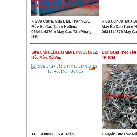
⭐ Sửa Chữa, Mua Bán, Thanh Lý…
⭐ Sửa Chữa, Mua B
Máy Ép Cao Tần ⭐ Hotline:
Máy Ép Cao Tần ⭐ Ho
0934114376 ⭐ Máy Cao Tần Phụng
0934114376 Máy Ca
Hiệp
Sửa Chữa Lắp Đặt Máy Lạnh Quận 12,
Đúc Gang Theo Yêu 
Hóc Môn, Gò Vấp
TPHCM
Tel: 0909009835 A. Toàn
Chuyên Đúc Các Mặ