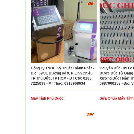
Công Ty TNHH Kỹ Thuật Thành Phát -
Chuyên Đúc Ghi Lò 
Đ/c: 59/31 Đường số 9, P. Linh Chiểu,
Được Đúc Từ Gang 
TP Thủ Đức, TP HCM - ĐT Cty: 0283
Xưởng Đúc Hoàn Thà
7225039 - Mr Thảo: 0913968634
0987000158 - Đ/c: V
Chánh, TP. Hồ Chí M
Máy Tính Phú Quốc
Sửa Chữa Máy Tính