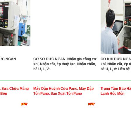
ĐỨC NGÂN
CƠ SỞ ĐỨC NGÂN, Nhận gia công cơ
CƠ KHÍ ĐỨC NGÂN
khí, Nhận cắt, ép thuỷ lực, Nhận chấn,
khí, Nhận cắt, ép 
bẻ U, L, V:
bẻ U, L, V: Liên hệ
, Sửa Chữa Máng
Máy Dập Huỳnh Cửa Pano, Máy Dập
Trung Tâm Bảo H
 Bếp
Tôn Pano, Sản Xuất Tôn Pano
Lạnh Hóc Môn