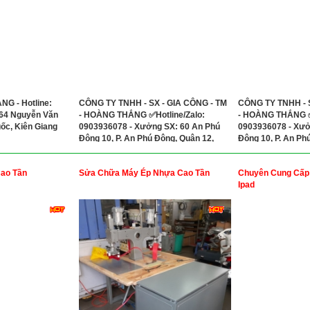
G - Hotline:
CÔNG TY TNHH - SX - GIA CÔNG - TM
CÔNG TY TNHH - S
264 Nguyễn Văn
- HOÀNG THẮNG ✅Hotline/Zalo:
- HOÀNG THẮNG ✅H
ốc, Kiên Giang
0903936078 - Xưởng SX: 60 An Phú
0903936078 - Xưở
Đông 10, P. An Phú Đông, Quận 12,
Đông 10, P. An Ph
TP.HCM, Việt Nam
TP.HCM, Việt Nam
ao Tần
Sửa Chữa Máy Ép Nhựa Cao Tần
Chuyên Cung Cấp 
Ipad