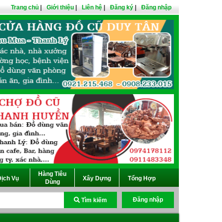
Trang chủ
|
Giới thiệu
|
Liên hệ
|
Đăng ký
|
Đăng nhập
Hàng Tiêu
ịch Vụ
Xây Dựng
Tổng Hợp
Dùng
Đăng nhập
Tìm kiếm