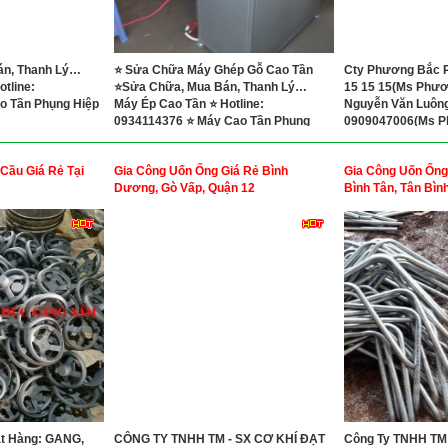
án, Thanh Lý…
⭐ Sửa Chữa Máy Ghép Gỗ Cao Tần
Cty Phương Bắc Ph
tline:
⭐Sửa Chữa, Mua Bán, Thanh Lý…
15 15 15(Ms Phươn
o Tần Phụng Hiệp
Máy Ép Cao Tần ⭐ Hotline:
Nguyễn Văn Luông,
0934114376 ⭐ Máy Cao Tần Phụng
0909047006(Ms P
Hiệp
Cầu Giá Rẻ Tại
Gia Công Uốn Ống Giá Rẻ Bình
Gia Công Uốn Ống 
Dương, Gò Vấp, Quận 12
Bình Tân, Tân Bìn
t Hàng: GANG,
CÔNG TY TNHH TM - SX CƠ KHÍ ĐẠT
Công Ty TNHH TM 