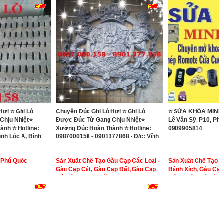
Hơi ⭐ Ghi Lò
Chuyên Đúc Ghi Lò Hơi ⭐ Ghi Lò
⭐ SỬA KHÓA MINH
Chịu Nhiệt⭐
Được Đúc Từ Gang Chịu Nhiệt⭐
Lê Văn Sỹ, P10, Ph
nh ⭐ Hotline:
Xưởng Đúc Hoàn Thành ⭐ Hotline:
0909905814
ĩnh Lộc A, Bình
0987000158 - 0901377868 - Đ/c: Vĩnh
inh
Lộc A, Bình Chánh, TP. Hồ Chí Minh
 Phú Quốc
Sản Xuất Chế Tạo Gàu Cạp Các Loại -
Sản Xuất Chế Tạo
Gàu Cạp Cát, Gàu Cạp Đất, Gàu Cạp
Bánh Xích, Gàu Cạp
Đá, Gàu Cạp Xi Măng
Măng, Dàn Máy Ép
Ống Trượt Búa Đó
Bê Tông Thủy Lực
Sàn Cát