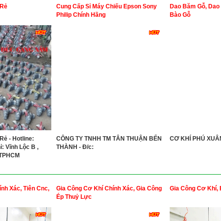
 Rẻ
Cung Cấp Sỉ Máy Chiếu Epson Sony
Dao Băm Gỗ, Dao
Philip Chính Hãng
Bào Gỗ
ẻ - Hotline:
CÔNG TY TNHH TM TÂN THUẬN BẾN
CƠ KHÍ PHÚ XUÂN
: Vĩnh Lộc B ,
THÀNH - Đ/c:
 TPHCM
́nh Xác, Tiên Cnc,
Gia Công Cơ Khí Chính Xác, Gia Công
Gia Công Cơ Khí,
Ép Thuỷ Lực