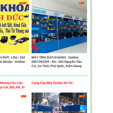
 ĐỨC ⭐ Đ/c: 184
MÁY TÍNH BẢO KHANG - Hotline:
ú Nhuận - Hotline:
0907394399 - Đ/c: 264 Nguyễn Văn
Cừ, An Thới, Phú Quốc, Kiên Giang
 Khung Cần Cẩu
Cung Cấp Máy Ép Bạt Xe Tải
 Cát, Đất, Đá, Xi
 Bấc Thấm , Dàn
ng Cọc, Dàn Ép Cọc
, Dàn Băng Tải, Dàn