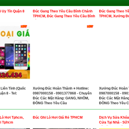
 Uy Tín Quận 8
Đúc Gang Theo Yêu Cầu Bình Chánh
Đúc Gang Theo Yê
TPHCM, Đúc Gang Theo Yêu Cầu Bình
TPHCM, Xưởng Đú
Tân TPHCM
 Liên Tỉnh (Quốc
Xưởng Đúc Hoàn Thành ⭐ Hotline:
Xưởng Đúc Hoàn T
ận 8 - Tel:
0987000158 - 0901377868 - Chuyên
0987000158 - 090
Đúc Các Mặt Hàng: GANG, NHÔM,
Đúc Các Mặt Hàn
ĐỒNG Theo Yêu Cầu
ĐỒNG Theo Yêu C
Lò Hơi Tphcm,
Đúc Ghi Lò Hơi Giá Rẻ TPHCM
Dịch Vụ Sửa Khóa
ơi Tphcm
Cửa Tại Nhà - S
Lê Văn Sỹ Phú Nh