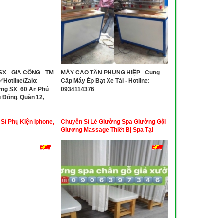
X - GIA CÔNG - TM
MÁY CAO TẦN PHỤNG HIỆP - Cung
otline/Zalo:
Cấp Máy Ép Bạt Xe Tải - Hotline:
ng SX: 60 An Phú
0934114376
ú Đông, Quận 12,
Sỉ Phụ Kiện Iphone,
Chuyên Sỉ Lẻ Giường Spa Giường Gội
Giường Massage Thiết Bị Spa Tại
Tphcm