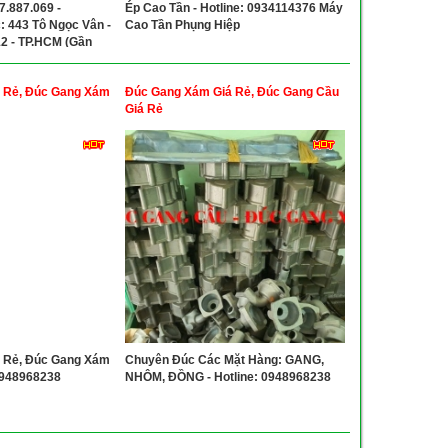
7.887.069 -
Ép Cao Tần - Hotline: 0934114376 Máy
c: 443 Tô Ngọc Vân -
Cao Tần Phụng Hiệp
12 - TP.HCM (Gần
 Rẻ, Đúc Gang Xám
Đúc Gang Xám Giá Rẻ, Đúc Gang Cầu
Giá Rẻ
 Rẻ, Đúc Gang Xám
Chuyên Đúc Các Mặt Hàng: GANG,
 0948968238
NHÔM, ĐỒNG - Hotline: 0948968238