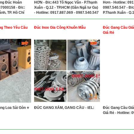
ng Đúc Hoàn
HƠN - Đ/c:443 Tô Ngọc Vân - P.Thạnh
Hơn - Hotline: 091
87000158 - Đ/c:
Xuân - Q.12 - TP.HCM (Gần Ngã tư Ga)
0987.540.547 - Đ/
nh, TP. Hồ Chí
- Hotline: 0917.887.069 - 0987.540.547
P.Thạnh Xuân - Q.
Ngã tư Ga)
ng Theo Yêu Cầu
Đúc Inox Gia Công Khuôn Mẫu
Đúc Gang Cầu Giá
Giá Rẻ
ng Loa Sài Gòn ⭐
ĐÚC GANG XÁM, GANG CẦU - tEL:
Đúc Gang Cầu Giá
Giá Rẻ - Hotline: