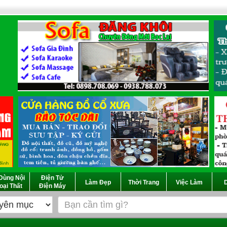
Dùng Nội
Điện Tử
Làm Đẹp
Thời Trang
Việc Làm
D
oại Thất
Điện Máy