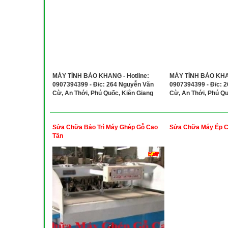
MÁY TÍNH BẢO KHANG - Hotline:
MÁY TÍNH BẢO KHAN
0907394399 - Đ/c: 264 Nguyễn Văn
0907394399 - Đ/c: 
Cừ, An Thới, Phú Quốc, Kiên Giang
Cừ, An Thới, Phú Qu
Sửa Chữa Bảo Trì Máy Ghép Gỗ Cao
Sửa Chữa Máy Ép C
Tần