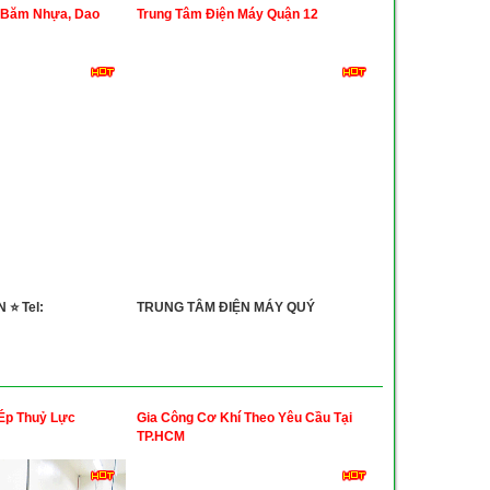
 Băm Nhựa, Dao
Trung Tâm Điện Máy Quận 12
 ⭐ Tel:
TRUNG TÂM ĐIỆN MÁY QUÝ
 Ép Thuỷ Lực
Gia Công Cơ Khí Theo Yêu Cầu Tại
TP.HCM