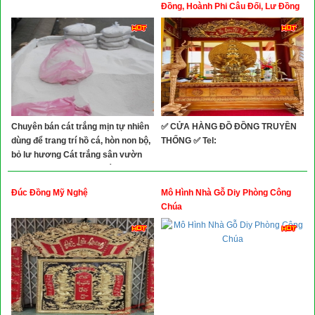
Xây Dựng
Đồng, Hoành Phi Câu Đối, Lư Đồng
Thờ Cúng, Qúa Tặng Trống Đồng
Tổng Hợp
Chuyên bán cát trắng mịn tự nhiên
✅ CỬA HÀNG ĐỒ ĐỒNG TRUYỀN
dùng để trang trí hồ cá, hòn non bộ,
THỐNG ✅ Tel:
bỏ lư hương Cát trắng sân vườn
trẻ em chơi...phun lốc máy xe ..bia
mộ..nuôi gà... lư hương
Đúc Đồng Mỹ Nghệ
Mô Hình Nhà Gỗ Diy Phòng Công
Chúa