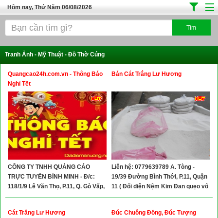
Hôm nay, Thứ Năm 06/08/2026
Trang chủ
Địa Điểm Kinh Doanh
Tranh Ảnh - Mỹ Thuật - Đồ Thờ Cúng
Tuyển Sinh Đào Tạo
Quangcao24h.com.vn - Thông Báo
Bán Cát Trắng Lư Hương
Ô Tô Xe Máy
Nghỉ Tết
Đồ Dùng Nội Ngoại Thất
Điện Tử Điện Máy
Làm Đẹp
Thời Trang
CÔNG TY TNHH QUẢNG CÁO
Liên hệ: 0779639789 A. Tòng -
Việc Làm
TRỰC TUYẾN BÌNH MINH - Đ/c:
19/39 Đường Bình Thới, P.11, Quận
Dịch Vụ
118/1/9 Lê Văn Thọ, P.11, Q. Gò Vấp,
11 ( Đối diện Nệm Kim Đan quẹo vô
TP.HCM
70m)
Hàng Tiêu Dùng
Cát Trắng Lư Hương
Đúc Chuông Đồng, Đúc Tượng