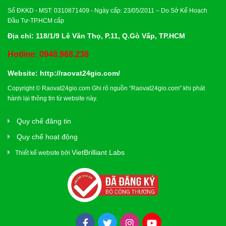
Số ĐKKD - MST: 0310871409 - Ngày cấp: 23/05/2011 – Do Sở Kế Hoạch
Đầu Tư-TP.HCM cấp
Địa chỉ: 118/1/9 Lê Văn Thọ, P.11, Q.Gò Vấp, TP.HCM
Hotline: 0948.968.238
Website:
http://raovat24gio.com/
Copyright © Raovat24gio.com Ghi rõ nguồn “Raovat24gio.com” khi phát
hành lại thông tin từ website này.
Quy chế đăng tin
Quy chế hoạt động
VietBrilliant Labs
Thiết kế website bởi