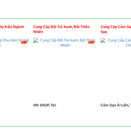
hụ Kiện Ngành
Cung Cấp Bột Trà Xanh, Bột Thiên
Cung Cấp Cám Gạ
Nhiên
Spa
HN SHOP, Tel:
Cám Gạo Ái Liên, T