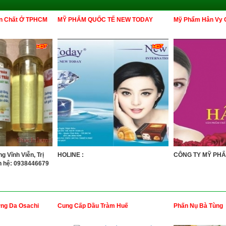
n Chất Ở TPHCM
MỸ PHẨM QUỐC TẾ NEW TODAY
Mỹ Phẩm Hân Vy 
g Vĩnh Viễn, Trị
HOLINE :
CÔNG TY MỸ PHẨM
ên hệ: 0938446679
ng Da Osachi
Cung Cấp Dầu Tràm Huế
Phấn Nụ Bà Tùng