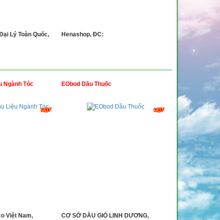
Đại Lý Toàn Quốc,
Henashop, ĐC:
u Ngành Tóc
EObod Dầu Thuốc
co Việt Nam,
CƠ SỞ DẦU GIÓ LINH DƯƠNG,