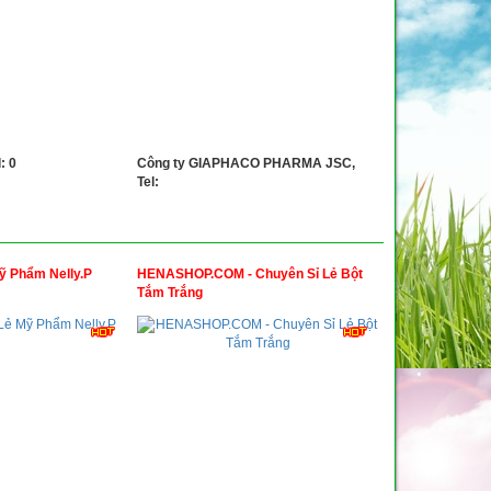
: 0
Công ty GIAPHACO PHARMA JSC,
Tel:
ỹ Phẩm Nelly.P
HENASHOP.COM - Chuyên Sỉ Lẻ Bột
Tắm Trắng