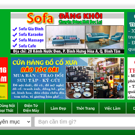
Dùng Nội
Điện Tử
Làm Đẹp
Thời Trang
Việc Làm
D
oại Thất
Điện Máy