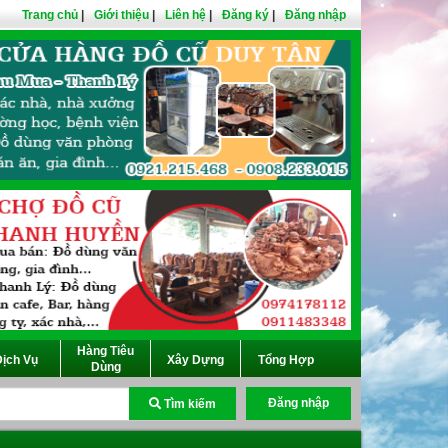
Trang chủ
|
Giới thiệu
|
Liên hệ
|
Đăng ký
|
Đăng nhập
Hàng Tiêu
ịch Vụ
Xây Dựng
Tổng Hợp
Dùng
Đăng nhập
Tìm kiếm