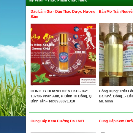
Mỹ Phẩm - Thực Phẩm Chức Năng
Dầu Lâm Gia - Dầu Thảo Dược Hương
Bán Mỡ Trăn Nguyê
Sâm
CÔNG TY DOANH HIÊN LKD - Đ/c:
Công Dụng: Triệt Lôn
137/86 Phan Anh, P. Bình Trị Đông, Q.
Da Khô, Bỏng...- Li
Bình Tân - Tel:0938071310
Mr. Minh
Cung Cấp Kem Dưỡng Da LMEI
Cung Cấp Kem Dưỡ