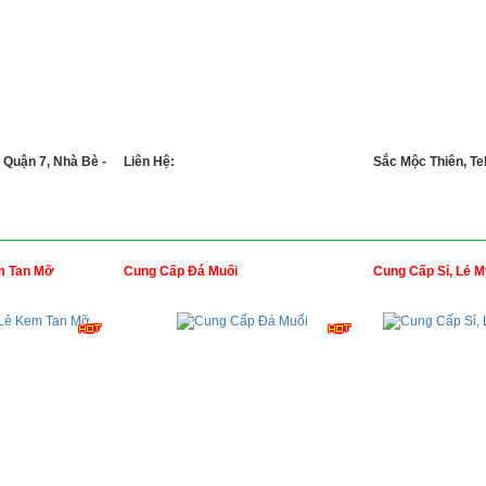
 Quận 7, Nhà Bè -
Liên Hệ:
Sắc Mộc Thiên, Tel
m Tan Mỡ
Cung Cấp Đá Muối
Cung Cấp Sỉ, Lẻ M