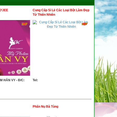
O’JEE
Cung Cấp Sỉ Lẻ Các Loại Bột Làm Đẹp
Từ Thiên Nhiên
 HÂN VY - Đ/C:
Tel:
Phấn Nụ Bà Tùng