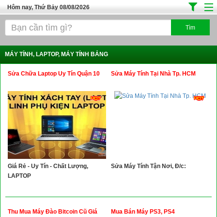
Hôm nay, Thứ Bảy 08/08/2026
Trang chủ
Địa Điểm Kinh Doanh
MÁY TÍNH, LAPTOP, MÁY TÍNH BẢNG
Tuyển Sinh Đào Tạo
Sửa Chữa Laptop Uy Tín Quận 10
Sửa Máy Tính Tại Nhà Tp. HCM
Ô Tô Xe Máy
Đồ Dùng Nội Ngoại Thất
Điện Tử Điện Máy
Làm Đẹp
Thời Trang
Giá Rẻ - Uy Tín - Chất Lượng,
Sửa Máy Tính Tận Nơi, Đ/c:
Việc Làm
LAPTOP
Dịch Vụ
Hàng Tiêu Dùng
Thu Mua Máy Đào Bitcoin Cũ Giá
Mua Bán Máy PS3, PS4