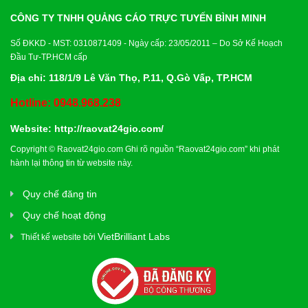
CÔNG TY TNHH QUẢNG CÁO TRỰC TUYẾN BÌNH MINH
Số ĐKKD - MST: 0310871409 - Ngày cấp: 23/05/2011 – Do Sở Kế Hoạch
Đầu Tư-TP.HCM cấp
Địa chỉ: 118/1/9 Lê Văn Thọ, P.11, Q.Gò Vấp, TP.HCM
Hotline: 0948.968.238
Website:
http://raovat24gio.com/
Copyright © Raovat24gio.com Ghi rõ nguồn “Raovat24gio.com” khi phát
hành lại thông tin từ website này.
Quy chế đăng tin
Quy chế hoạt động
VietBrilliant Labs
Thiết kế website bởi