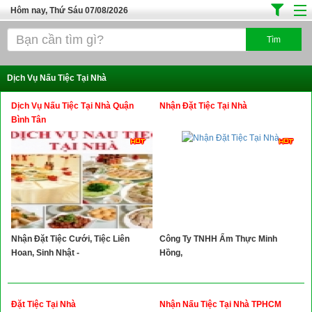
Hôm nay, Thứ Sáu 07/08/2026
Trang chủ
Địa Điểm Kinh Doanh
Dịch Vụ Nấu Tiệc Tại Nhà
Tuyển Sinh Đào Tạo
Dịch Vụ Nấu Tiệc Tại Nhà Quận
Nhận Đặt Tiệc Tại Nhà
Ô Tô Xe Máy
Bình Tân
Đồ Dùng Nội Ngoại Thất
Điện Tử Điện Máy
Làm Đẹp
Thời Trang
Nhận Đặt Tiệc Cưới, Tiệc Liên
Công Ty TNHH Ẩm Thực Minh
Việc Làm
Hoan, Sinh Nhật -
Hồng,
Dịch Vụ
Hàng Tiêu Dùng
Đặt Tiệc Tại Nhà
Nhận Nấu Tiệc Tại Nhà TPHCM