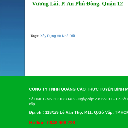
Vương Lài, P. An Phú Đông, Quận 12
Tel: 0971776107 Mr. Phong
Tags:
Xây Dựng Và Nhà Đất
CÔNG TY TNHH QUẢNG CÁO TRỰC TUYẾN BÌNH 
Số ĐKKD - MST: 0310871409 - Ngày cấp: 23/05/2011 – Do Sở
cấp
Địa chỉ: 118/1/9 Lê Văn Thọ, P.11, Q.Gò Vấp, TP.HC
Hotline: 0948.968.238