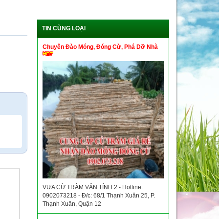
TIN CÙNG LOẠI
Chuyên Đào Móng, Đóng Cừ, Phá Dỡ Nhà
VỰA CỪ TRÀM VĂN TÍNH 2 - Hotline:
0902073218 - Đ/c: 68/1 Thạnh Xuân 25, P.
Thạnh Xuân, Quận 12