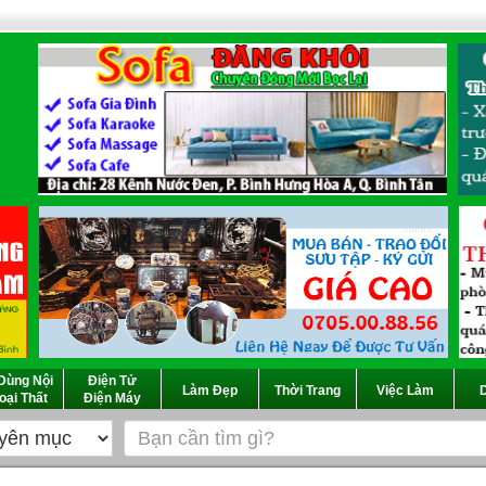
Dùng Nội
Điện Tử
Làm Đẹp
Thời Trang
Việc Làm
D
oại Thất
Điện Máy