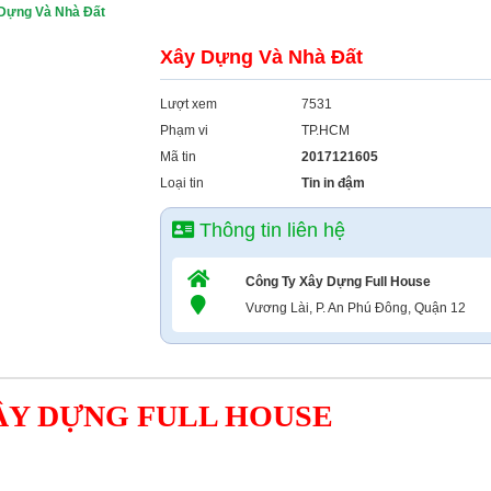
Dựng Và Nhà Đất
Xây Dựng Và Nhà Đất
Lượt xem
7531
Phạm vi
TP.HCM
Mã tin
2017121605
Loại tin
Tin in đậm
Thông tin liên hệ
Công Ty Xây Dựng Full House
Vương Lài, P. An Phú Đông, Quận 12
ÂY DỰNG FULL HOUSE