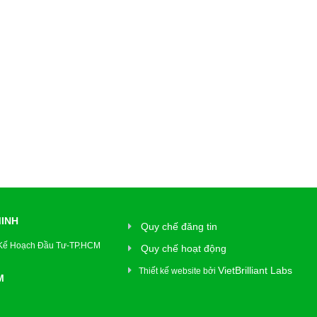
MINH
Quy chế đăng tin
 Kế Hoạch Đầu Tư-TP.HCM
Quy chế hoạt động
VietBrilliant Labs
Thiết kế website bởi
M