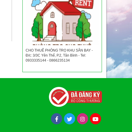
CHO THUÊ PHÒNG TRỌ KHU SÂN BAY -
Đ/c: 3/3C Yên Thế, P.2, Tân Bình - Tel:
0933335144 - 0866235134