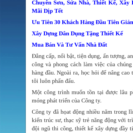
Chuyên Sơn, Sửa Nhà, Thiết Kế, Xây
Mãi Dịp Tết
Ưu Tiên 30 Khách Hàng Đầu Tiên Gi
Xây Dựng Dân Dụng Tặng Thiết Kế
Mua Bán Và Tư Vấn Nhà Đất
Đẳng cấp, nổi bật, tiện dụng, ấn tượng, an 
công và phong cách làm việc của chúng 
hàng đầu. Ngoài ra, học hỏi để nâng cao 
tôi luôn phấn đấu.
Một công trình muốn tồn tại được lâu 
móng phát triển của Công ty.
Công ty đã họat động nhiều năm trong lĩn
kiến trúc sư, thạc sỹ trẻ năng động với 
đội ngũ thi công, thiết kế xây dựng đầ