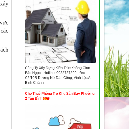
 xây
 vực
 các
hách
Công Ty Xây Dựng Kiến Trúc Không Gian
Bảo Ngọc - Hotline: 0938737899 - Đ/c:
C5/10R Đường Nữ Dân Công, Vĩnh Lộc A,
Bình Chánh
Cho Thuê Phòng Trọ Khu Sân Bay Phường
2 Tân Bình