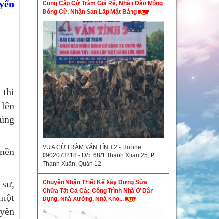
yến
Cung Cấp Cừ Tràm Giá Rẻ, Nhận Đào Móng
Đóng Cừ, Nhận San Lấp Mặt Bằng
 thi
 lên
húng
VỰA CỪ TRÀM VĂN TÍNH 2 - Hotline:
nền
0902073218 - Đ/c: 68/1 Thạnh Xuân 25, P.
Thạnh Xuân, Quận 12
 sư,
Chuyên Nhận Thiết Kế Xây Dựng Sửa
Chữa Tất Cả Các Công Trình Nhà Ở Dân
 một
Dụng, Nhà Xưởng, Nhà Kho...
uyên