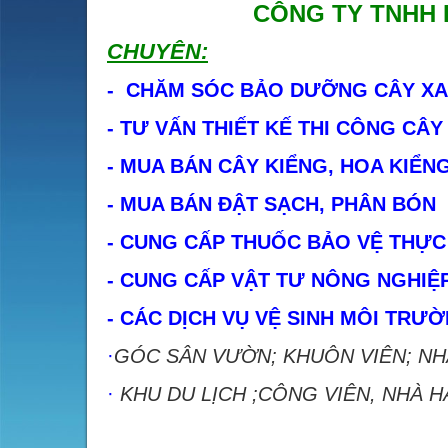
CÔNG TY TNHH
CHUYÊN:
- CHĂM SÓC BẢO DƯỠNG CÂY XA
- TƯ VẤN THIẾT KẾ THI CÔNG CÂ
- MUA BÁN CÂY KIỂNG, HOA KIỂN
- MUA BÁN ĐẬT SẠCH, PHÂN BÓN
- CUNG CẤP THUỐC BẢO VỆ THỰC
- CUNG CẤP VẬT TƯ NÔNG NGHIỆ
- CÁC DỊCH VỤ VỆ SINH MÔI TRƯ
·
GÓC SÂN VƯỜN; KHUÔN VIÊN; N
·
KHU DU LỊCH ;CÔNG VIÊN, NHÀ