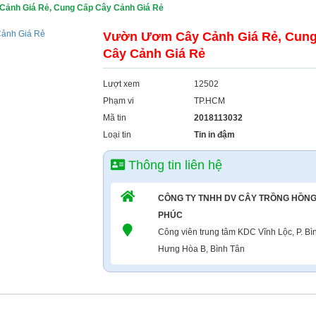
ảnh Giá Rẻ, Cung Cấp Cây Cảnh Giá Rẻ
Vườn Ươm Cây Cảnh Giá Rẻ, Cun
Cây Cảnh Giá Rẻ
Lượt xem
12502
Phạm vi
TP.HCM
Mã tin
2018113032
Loại tin
Tin in đậm
Thông tin liên hệ
CÔNG TY TNHH DV CÂY TRỒNG HỒN
PHÚC
Công viên trung tâm KDC Vĩnh Lộc, P. Bì
Hưng Hòa B, Bình Tân