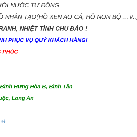
TƯỚI NƯỚC TỰ ĐỘNG
Ồ NHÂN TẠO(HỒ XEN AO CÁ, HỒ NON BỘ….V..
RANH, NHIỆT TÌNH CHU ĐÁO !
NH PHỤC VỤ QUÝ KHÁCH HÀNG!
G PHÚC
. Bình Hưng Hòa B, Bình Tân
uộc, Long An
 Rẻ