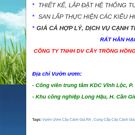
*
THIẾT KẾ, LẮP ĐẶT HỆ THỐNG 
*
SAN LẤP THỰC HIỆN CÁC KIỂU H
*
GIÁ CẢ HỢP LÝ, DỊCH VỤ CẠNH T
RẤT HÂN HẠ
CÔNG TY TNHH DV CÂY TRỒNG HỒN
Địa chỉ Vườn ươm:
- Công viên trung tâm KDC Vĩnh Lộc, P
- Khu công nghiệp Long Hậu, H. Cần Gi
Tags:
Vườn Ươm Cây Cảnh Giá Rẻ
,
Cung Cấp Cây Cảnh Giá