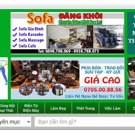
Dùng Nội
Điện Tử
Làm Đẹp
Thời Trang
Việc Làm
D
oại Thất
Điện Máy