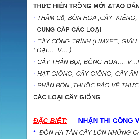
THỰC HIỆN TRỒNG MỚI &TẠO DÁN
·
THẢM Cỏ, BỒN HOA ,CÂY KIỂNG,
CUNG CẤP CÁC LOẠI
·
CÂY CÔNG TRÌNH (LIMXẸC, GIẦU 
LOẠI…..V….)
·
CÂY THÂN BỤI, BÔNG HOA…..V…
·
HẠT GIỐNG, CÂY GIỐNG, CÂY ĂN
·
PHÂN BÓN ,THUỐC BẢO VỆ THỰC
C
ÁC LOẠI CÂY GIỐNG
ĐẶC BIỆT:
NHẬN THI CÔNG 
*
ĐỐN HẠ TÀN CÂY LỚN NHỮNG CÂ