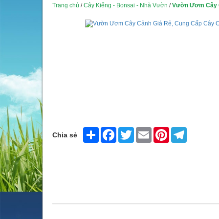
Trang chủ
/
Cây Kiểng - Bonsai - Nhà Vườn
/
Vườn Ươm Cây C
Share
Facebook
Twitter
Email
Pinterest
Telegram
Chia sẻ