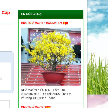
g Cấp
TIN CÙNG LOẠI
Cho Thuê Mai Tết, Bán Mai Tết
G
nh
NHÀ VƯỜN KIỀU MINH LÂM - Tel:
0962.587.986 - Địa chỉ: 281/5 Bình Lợi,
Phường 13, Q.Bình Thạnh
Cho Thuê Mai Tết