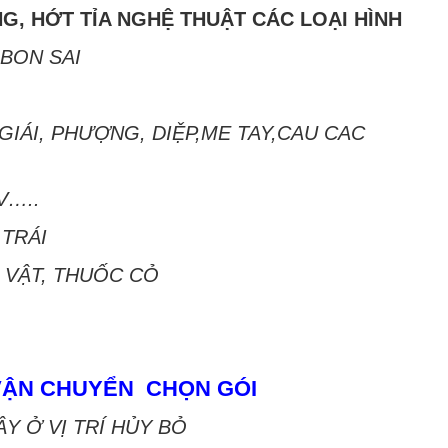
G, HỚT TỈA NGHỆ THUẬT CÁC LOẠI HÌNH
 BON SAI
GIÁI, PHƯỢNG, DIỆP,ME TAY,CAU CAC
V…..
 TRÁI
 VẬT, THUỐC CỎ
VẬN CHUYỂN CHỌN GÓI
Y Ở VỊ TRÍ HỦY BỎ