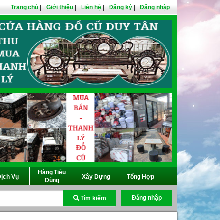
Trang chủ
|
Giới thiệu
|
Liên hệ
|
Đăng ký
|
Đăng nhập
Hàng Tiêu
ịch Vụ
Xây Dựng
Tổng Hợp
Dùng
Đăng nhập
Tìm kiếm