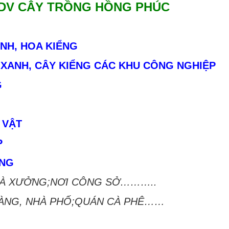
 DV CÂY TRỒNG HỒNG PHÚC
NH, HOA KIỂNG
Y XANH, CÂY KIỂNG CÁC KHU CÔNG NGHIỆP
G
 VẬT
P
ỜNG
HÀ XƯỞNG;NƠI CÔNG SỞ………..
 HÀNG, NHÀ PHỐ;QUÁN CÀ PHÊ……