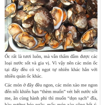
Ốc rất là tươi luôn, mà vẫn thấm đẫm được các
loại nước sốt và gia vị. Vì vậy nên các món ốc
tại đây đều có vị ngọt tự nhiên khác hẳn với
nhiều quán ốc khác.
Các món ở đây đều ngon, các món xào me ngon
đến nỗi khiến bạn “thèm muốn” vét hết nước sốt
me, ăn cùng hành phi thì muốn “dọn sạch” đĩa,
hàu nướng béo ngậy, mấy món xào cũng hết ý.