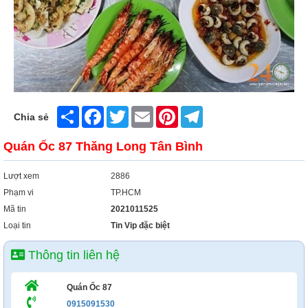
Xây Dựng
Tổng Hợp
Share
Facebook
Twitter
Email
Pinterest
Telegram
Chia sẻ
Quán Ốc 87 Thăng Long Tân Bình
Lượt xem
2886
Phạm vi
TP.HCM
Mã tin
2021011525
Loại tin
Tin Vip đặc biệt
Thông tin liên hệ
Quán Ốc 87
0915091530