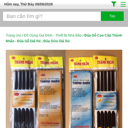
Hôm nay, Thứ Bảy 08/08/2026
Trang chủ
Địa Điểm Kinh Doanh
Tuyển Sinh Đào Tạo
Trang chủ
/
Đồ Dùng Gia Đình - Thiết Bị Nhà Bếp
/
Đũa Gỗ Cao Cấp Thành
Nhân - Đũa Gỗ Giá Rẻ , Đũa Dừa Giá Rẻ
Ô Tô Xe Máy
Đồ Dùng Nội Ngoại Thất
Điện Tử Điện Máy
Làm Đẹp
Thời Trang
Việc Làm
Dịch Vụ
Hàng Tiêu Dùng