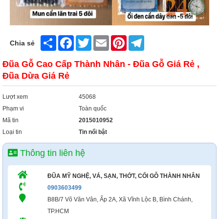
Xây Dựng
Tổng Hợp
Share
Facebook
Twitter
Email
Pinterest
Telegram
Chia sẻ
Đũa Gỗ Cao Cấp Thành Nhân - Đũa Gỗ Giá Rẻ ,
Đũa Dừa Giá Rẻ
Lượt xem
45068
Phạm vi
Toàn quốc
Mã tin
2015010952
Loại tin
Tin nổi bật
Thông tin liên hệ
ĐŨA MỸ NGHỆ, VÁ, SẠN, THỚT, CỐI GỖ THÀNH NHÂN
0903603499
B8B/7 Võ Văn Vân, Ấp 2A, Xã Vĩnh Lộc B, Bình Chánh,
TP.HCM