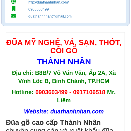
http://duathanhnhan.com/
0903603499
duathanhnhan@gmail.com
ĐŨA MỸ NGHỆ, VÁ, SẠN, THỚT,
CỐI GỖ
THÀNH NHÂN
Địa chỉ: B8B/7 Võ Văn Vân, Ấp 2A, Xã
Vĩnh Lộc B, Bình Chánh, TP.HCM
Hotline:
0903603499
-
0917106518
Mr.
Liêm
Website: duathanhnhan.com
Đũa gỗ cao cấp Thành Nhân
chuyên cung cấp và xuất khẩu đũa