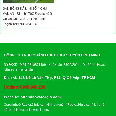
SÂN BÓNG ĐÁ MINI SỐ 4 CHU
VĂN AN - Địa chỉ: 70C Đường số 6,
Cư Xá Chu Văn An, P.26, Bình
Thạnh Tel: 0938784194
CÔNG TY TNHH QUẢNG CÁO TRỰC TUYẾN BÌNH MINH
Số ĐKKD - MST: 0310871409 - Ngày cấp: 23/05/2011 – Do Sở Kế Hoạch
Đầu Tư-TP.HCM cấp
Địa chỉ: 118/1/9 Lê Văn Thọ, P.11, Q.Gò Vấp, TP.HCM
Hotline: 0948.968.238
Website:
http://raovat24gio.com/
Copyright © Raovat24gio.com Ghi rõ nguồn “Raovat24gio.com” khi phát
hành lại thông tin từ website này.