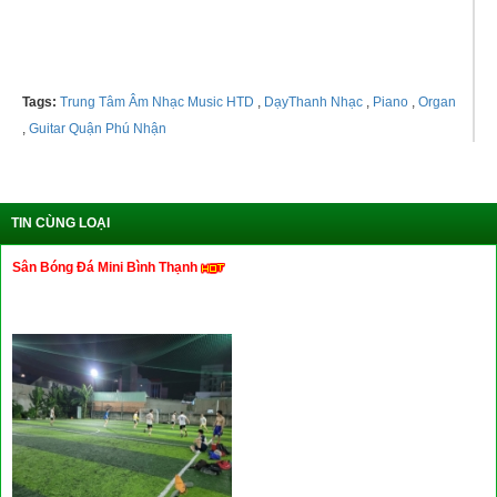
Tel: 0987996647 -
01267535360
Tags:
Trung Tâm Âm Nhạc Music HTD
,
DạyThanh Nhạc
,
Piano
,
Organ
,
Guitar Quận Phú Nhận
TIN CÙNG LOẠI
Sân Bóng Đá Mini Bình Thạnh