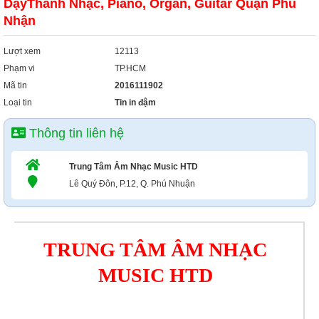
DạyThanh Nhạc, Piano, Organ, Guitar Quận Phú
Xây Dựng
Nhận
Tổng Hợp
Lượt xem
12113
Phạm vi
TP.HCM
Mã tin
2016111902
Loại tin
Tin in đậm
Thông tin liên hệ
Trung Tâm Âm Nhạc Music HTD
Lê Quý Đôn, P.12, Q. Phú Nhuận
TRUNG TÂM ÂM NHẠC
MUSIC HTD