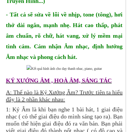
Truyền Hình...)
- Tất cả sẽ sửa về lỗi về nhịp, tone (tông), hơi
thở dài ngắn, mạnh nhẹ. Hát cao thấp, phát
âm chuẩn, rõ chữ, hát vang, xử lý mềm mại
tình cảm. Cảm nhận Âm nhạc, định hướng
Âm nhạc và phong cách hát.
KÝ XƯỚNG ÂM , HOÀ ÂM, SÁNG TÁC
A: Thế nào là Ký Xướng Âm? Trước tiên ta hiểu
đây là 2 phần khác nhau:
1: Ký Âm là khi bạn nghe 1 bài hát, 1 giai điệu
nhạc ( có thể giai điệu do mình sáng tạo ra). Bạn
muốn thể hiện giai điệu đó ra văn bản. Bạn phải
viết giai điệu đó thành nốt nhạc ( có độ cao và