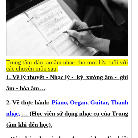
Trung tâm đào tạo âm nhạc cho mọi lứa tuổi với
các chuyên môn sau
:
1. Về lý thuyết - Nhạc lý - ký xướng âm - ghi
âm - hòa âm…
2. Về thực hành:
Piano, Organ, Guitar, Thanh
nhạc,
… (Học viên sử dụng nhạc cụ của Trung
tâm khi đến học).