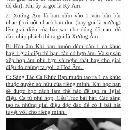
độ dài). Khi ấy ta gọi là Ký Âm.
2: Xướng Âm là bạn nhìn vào 1 văn bản bài
nhạc ( có nốt nhạc) bạn đọc (hay gọi là xướng)
lên giai điệu của bài sao cho đúng độ cao, độ
dài, nhịp phách thì ta gọi là Xướng Âm.
B: Hòa âm Khi bạn muốn đệm đàn 1 ca khúc
hay 1 giai điệu thì bạn cần có hợp âm. Và sự sắp
xếp hợp âm phù hợp và nghe thật hay cho giai
điệu đó chúng ta gọi là Hoà Âm.
C: Sáng Tác Ca Khúc Bạn muốn tạo ra 1 ca khúc
thuộc quyền sở hữu của riêng mình. Khi học bạn
sẽ được học cách làm thế nào để tạo ra 1giai
điệu, Ca từ phù hợp, Cấu Trúc bài hát. Các sáng
tạo ra những giai điệu độc đáo để có 1 bài hát
tuyệt vời cho riêng mình.