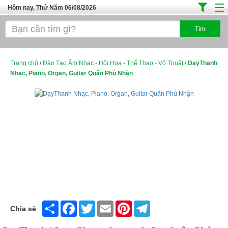
Hôm nay, Thứ Năm 06/08/2026
Trang chủ
Địa Điểm Kinh Doanh
Tuyển Sinh Đào Tạo
Trang chủ
/
Đào Tạo Âm Nhạc - Hội Họa - Thể Thao - Võ Thuật
/
DạyThanh
Nhạc, Piano, Organ, Guitar Quận Phú Nhận
Ô Tô Xe Máy
Đồ Dùng Nội Ngoại Thất
Điện Tử Điện Máy
Làm Đẹp
Thời Trang
Việc Làm
Dịch Vụ
Share
Facebook
Twitter
Email
Pinterest
Telegram
Chia sẻ
Hàng Tiêu Dùng