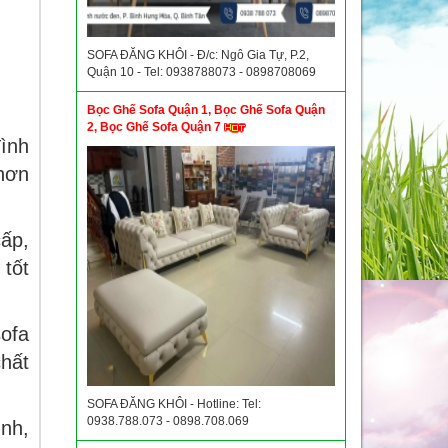
SOFA ĐĂNG KHÔI - Đ/c: Ngô Gia Tự, P.2,
Quận 10 - Tel: 0938788073 - 0898708069
Bọc Ghế Sofa Quận 1, Bọc Ghế Sofa Quận
2, Bọc Ghế Sofa Quận 7
đình
 hơn
cấp,
 tốt
sofa
chất
SOFA ĐĂNG KHÔI - Hotline: Tel:
0938.788.073 - 0898.708.069
ình,