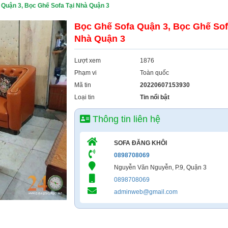
 Quận 3, Bọc Ghế Sofa Tại Nhà Quận 3
Bọc Ghế Sofa Quận 3, Bọc Ghế Sof
Nhà Quận 3
Lượt xem
1876
Phạm vi
Toàn quốc
Mã tin
20220607153930
Loại tin
Tin nổi bật
Thông tin liên hệ
SOFA ĐĂNG KHÔI
0898708069
Nguyễn Văn Nguyễn, P.9, Quận 3
0898708069
adminweb@gmail.com