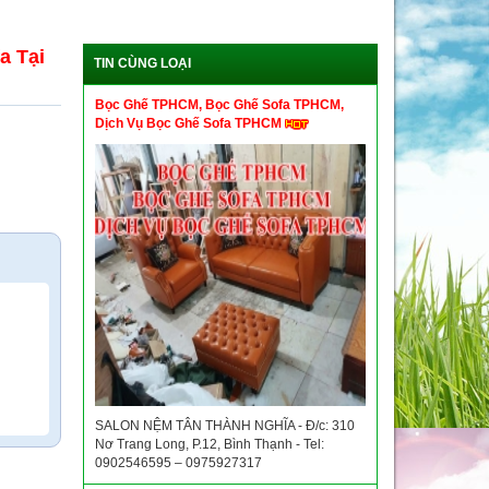
a Tại
TIN CÙNG LOẠI
Bọc Ghế TPHCM, Bọc Ghế Sofa TPHCM,
Dịch Vụ Bọc Ghế Sofa TPHCM
SALON NỆM TÂN THÀNH NGHĨA - Đ/c: 310
Nơ Trang Long, P.12, Bình Thạnh - Tel:
0902546595 – 0975927317