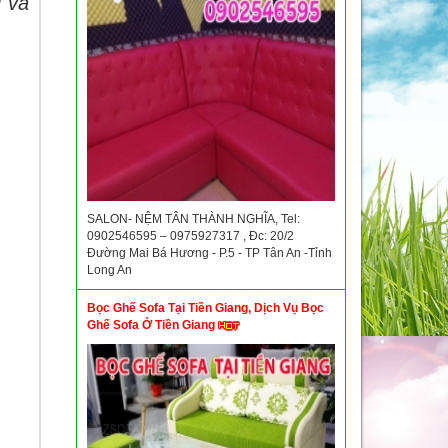
g và
SALON- NỆM TÂN THÀNH NGHĨA, Tel:
0902546595 – 0975927317 , Đc: 20/2
Đường Mai Bá Hương - P.5 - TP Tân An -Tỉnh
Long An
Bọc Ghế Sofa Tại Tiền Giang, Dịch Vụ Bọc
Ghế Sofa Ở Tiền Giang