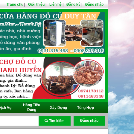
Trang chủ
|
Giới thiệu
|
Liên hệ
|
Đăng ký
|
Đăng nhập
Hàng Tiêu
ịch Vụ
Xây Dựng
Tổng Hợp
Dùng
Đăng nhập
Tìm kiếm