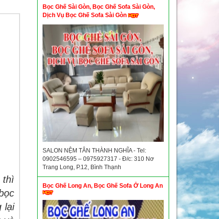
Bọc Ghế Sài Gòn, Bọc Ghế Sofa Sài Gòn,
Dịch Vụ Bọc Ghế Sofa Sài Gòn
SALON NỆM TÂN THÀNH NGHĨA - Tel:
0902546595 – 0975927317 - Đ/c: 310 Nơ
Trang Long, P.12, Bình Thạnh
 thì
Bọc Ghế Long An, Bọc Ghế Sofa Ở Long An
 bọc
 lại