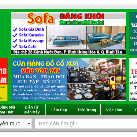
Dùng Nội
Điện Tử
Làm Đẹp
Thời Trang
Việc Làm
D
oại Thất
Điện Máy