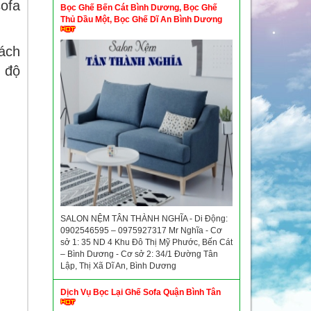
sofa
Bọc Ghế Bến Cát Bình Dương, Bọc Ghế
Thủ Dầu Một, Bọc Ghế Dĩ An Bình Dương
hách
 độ
SALON NỆM TÂN THÀNH NGHĨA - Di Động:
0902546595 – 0975927317 Mr Nghĩa - Cơ
sở 1: 35 ND 4 Khu Đô Thị Mỹ Phước, Bến Cát
– Bình Dương - Cơ sở 2: 34/1 Đường Tân
Lập, Thị Xã Dĩ An, Bình Dương
Dịch Vụ Bọc Lại Ghế Sofa Quận Bình Tân