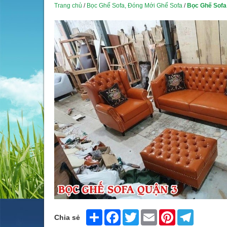
Trang chủ
/
Bọc Ghế Sofa, Đóng Mới Ghế Sofa
/
Bọc Ghế Sofa
Share
Facebook
Twitter
Email
Pinterest
Telegram
Chia sẻ